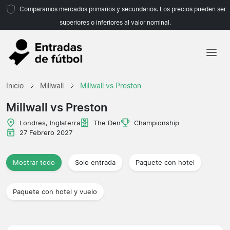
Comparamos mercados primarios y secundarios. Los precios pueden ser
superiores o inferiores al valor nominal.
Inicio
Inicio
Millwall
Millwall vs Preston
Equipos
Millwall vs Preston
Ligas
Londres, Inglaterra
The Den
Championship
27 Febrero 2027
Agencias de viajes
Mostrar todo
Solo entrada
Paquete con hotel
Paquete con hotel y vuelo