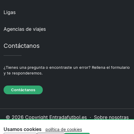
Ligas
Agencias de viajes
Contáctanos
¿Tienes una pregunta o encontraste un error? Rellena el formulario
y te responderemos.
Contáctanos
© 2026 Copyright Entradafutbol.es ·
Sobre nosotras
·
Contáctanos
·
Política de privacidad
·
Política de
Usamos cookies
política de cookies
cookies
·
Política editorial