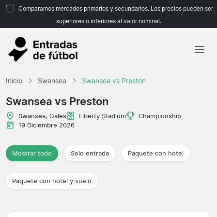
Comparamos mercados primarios y secundarios. Los precios pueden ser
superiores o inferiores al valor nominal.
Inicio
Inicio
Swansea
Swansea vs Preston
Equipos
Swansea vs Preston
Ligas
Swansea, Gales
Liberty Stadium
Championship
19 Diciembre 2026
Agencias de viajes
Mostrar todo
Solo entrada
Paquete con hotel
Paquete con hotel y vuelo