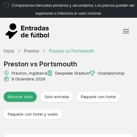
Comparamos mercados primarios y secundarios. Los precios pueden ser
superiores o inferiores al valor nominal.
Inicio
Inicio
Preston
Preston vs Portsmouth
Equipos
Preston vs Portsmouth
Ligas
Preston, Inglaterra
Deepdale Stadium
Championship
9 Diciembre 2026
Agencias de viajes
Mostrar todo
Solo entrada
Paquete con hotel
Paquete con hotel y vuelo