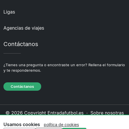
Ligas
Agencias de viajes
Contáctanos
¿Tienes una pregunta o encontraste un error? Rellena el formulario
y te responderemos.
Contáctanos
© 2026 Copyright Entradafutbol.es ·
Sobre nosotras
·
Contáctanos
·
Política de privacidad
·
Política de
Usamos cookies
política de cookies
cookies
·
Política editorial