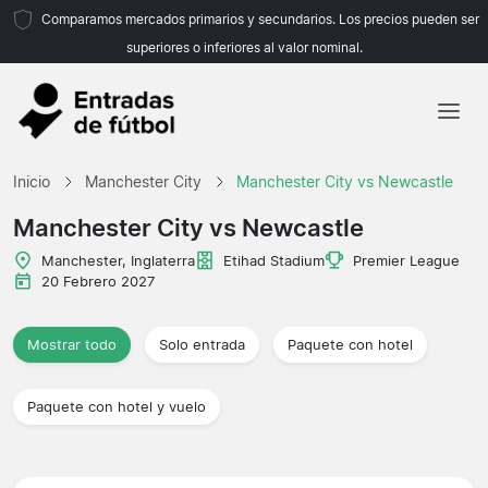
Comparamos mercados primarios y secundarios. Los precios pueden ser
superiores o inferiores al valor nominal.
Inicio
Inicio
Manchester City
Manchester City vs Newcastle
Equipos
Manchester City vs Newcastle
Ligas
Manchester, Inglaterra
Etihad Stadium
Premier League
20 Febrero 2027
Agencias de viajes
Mostrar todo
Solo entrada
Paquete con hotel
Paquete con hotel y vuelo