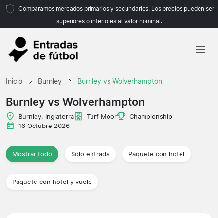
Comparamos mercados primarios y secundarios. Los precios pueden ser
superiores o inferiores al valor nominal.
Inicio
Inicio
Burnley
Burnley vs Wolverhampton
Equipos
Burnley vs Wolverhampton
Ligas
Burnley, Inglaterra
Turf Moor
Championship
16 Octubre 2026
Agencias de viajes
Mostrar todo
Solo entrada
Paquete con hotel
Paquete con hotel y vuelo