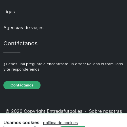
Ligas
Agencias de viajes
Contáctanos
¿Tienes una pregunta o encontraste un error? Rellena el formulario
y te responderemos.
Contáctanos
© 2026 Copyright Entradafutbol.es ·
Sobre nosotras
·
Contáctanos
·
Política de privacidad
·
Política de
Usamos cookies
política de cookies
cookies
·
Política editorial