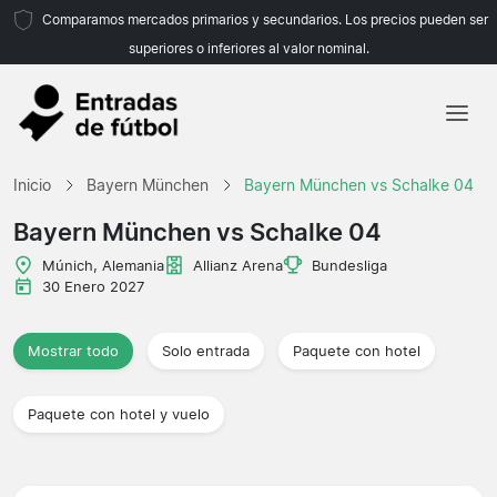
Comparamos mercados primarios y secundarios. Los precios pueden ser
superiores o inferiores al valor nominal.
Inicio
Inicio
Bayern München
Bayern München vs Schalke 04
Equipos
Bayern München vs Schalke 04
Ligas
Múnich, Alemania
Allianz Arena
Bundesliga
30 Enero 2027
Agencias de viajes
Mostrar todo
Solo entrada
Paquete con hotel
Paquete con hotel y vuelo