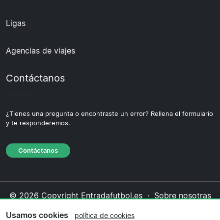
Ligas
Agencias de viajes
Contáctanos
¿Tienes una pregunta o encontraste un error? Rellena el formulario
y te responderemos.
Contáctanos
© 2026 Copyright Entradafutbol.es ·
Sobre nosotras
·
Contáctanos
·
Política de privacidad
·
Política de
Usamos cookies
política de cookies
cookies
·
Política editorial