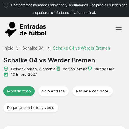
Comparamos mercados primarios y secundarios. Los precios pueden ser
superiores o inferiores al valor nominal.
Inicio
Inicio
Schalke 04
Schalke 04 vs Werder Bremen
Equipos
Schalke 04 vs Werder Bremen
Ligas
Gelsenkirchen, Alemania
Veltins-Arena
Bundesliga
13 Enero 2027
Agencias de viajes
Mostrar todo
Solo entrada
Paquete con hotel
Paquete con hotel y vuelo