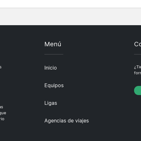
Menú
Co
s
Inicio
¿Ti
for
Equipos
Ligas
as
 que
rio
Agencias de viajes