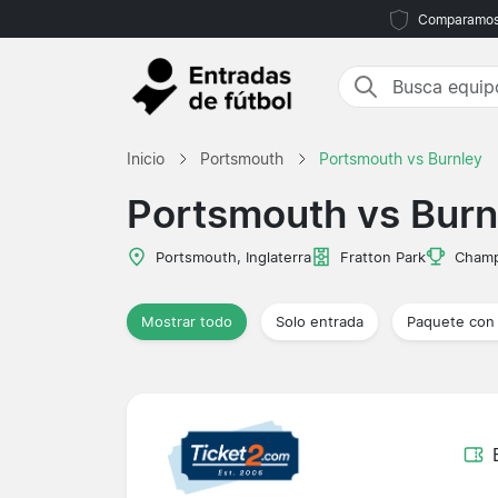
Comparamos m
Inicio
Portsmouth
Portsmouth vs Burnley
Portsmouth vs Burn
Portsmouth, Inglaterra
Fratton Park
Champ
Mostrar todo
Solo entrada
Paquete con 