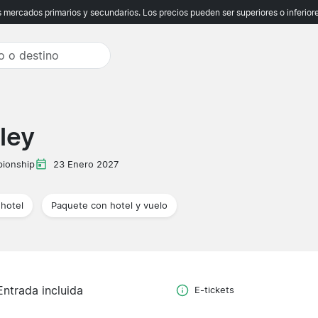
ercados primarios y secundarios. Los precios pueden ser superiores o inferiores
ley
ionship
23 Enero 2027
hotel
Paquete con hotel y vuelo
Entrada incluida
E-tickets