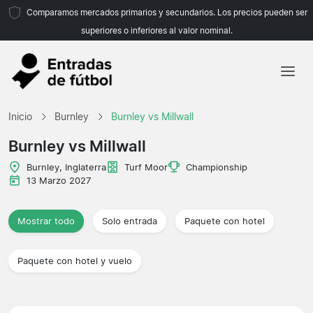
Comparamos mercados primarios y secundarios. Los precios pueden ser
superiores o inferiores al valor nominal.
Inicio
Inicio
Burnley
Burnley vs Millwall
Equipos
Burnley vs Millwall
Ligas
Burnley, Inglaterra
Turf Moor
Championship
13 Marzo 2027
Agencias de viajes
Mostrar todo
Solo entrada
Paquete con hotel
Paquete con hotel y vuelo