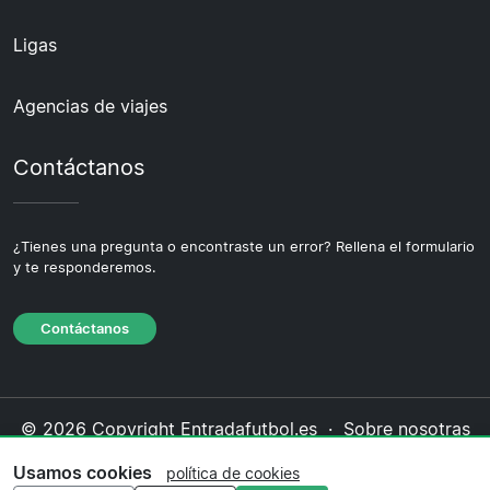
Ligas
Agencias de viajes
Contáctanos
¿Tienes una pregunta o encontraste un error? Rellena el formulario
y te responderemos.
Contáctanos
© 2026 Copyright Entradafutbol.es ·
Sobre nosotras
·
Contáctanos
·
Política de privacidad
·
Política de
Usamos cookies
política de cookies
cookies
·
Política editorial