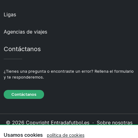
Ligas
Agencias de viajes
Contáctanos
¿Tienes una pregunta o encontraste un error? Rellena el formulario
y te responderemos.
Contáctanos
© 2026 Copyright Entradafutbol.es ·
Sobre nosotras
·
Contáctanos
·
Política de privacidad
·
Política de
Usamos cookies
política de cookies
cookies
·
Política editorial