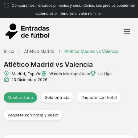
Comparamos mercados primarios y secundarios. Los precios pueden ser
superiores o inferiores al valor nominal.
Inicio
Inicio
Atlético Madrid
Atlético Madrid vs Valencia
Equipos
Atlético Madrid vs Valencia
Ligas
Madrid, España
Wanda Metropolitano
La Liga
13 Diciembre 2026
Agencias de viajes
Mostrar todo
Solo entrada
Paquete con hotel
Paquete con hotel y vuelo