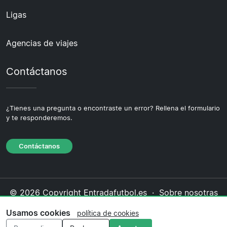
Ligas
Agencias de viajes
Contáctanos
¿Tienes una pregunta o encontraste un error? Rellena el formulario
y te responderemos.
Contáctanos
© 2026 Copyright Entradafutbol.es ·
Sobre nosotras
·
Contáctanos
·
Política de privacidad
·
Política de
Usamos cookies
política de cookies
cookies
·
Política editorial