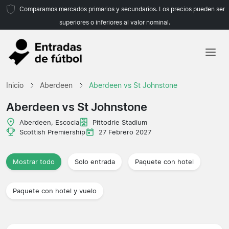
Comparamos mercados primarios y secundarios. Los precios pueden ser
superiores o inferiores al valor nominal.
Inicio
Inicio
Aberdeen
Aberdeen vs St Johnstone
Equipos
Aberdeen vs St Johnstone
Ligas
Aberdeen, Escocia
Pittodrie Stadium
Scottish Premiership
27 Febrero 2027
Agencias de viajes
Mostrar todo
Solo entrada
Paquete con hotel
Paquete con hotel y vuelo