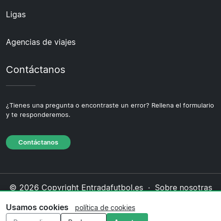
Ligas
Agencias de viajes
Contáctanos
¿Tienes una pregunta o encontraste un error? Rellena el formulario
y te responderemos.
Contáctanos
© 2026 Copyright Entradafutbol.es ·
Sobre nosotras
·
Contáctanos
·
Política de privacidad
·
Política de
Usamos cookies
política de cookies
cookies
·
Política editorial