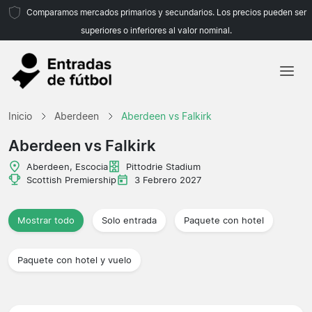
Comparamos mercados primarios y secundarios. Los precios pueden ser
superiores o inferiores al valor nominal.
Inicio
Inicio
Aberdeen
Aberdeen vs Falkirk
Equipos
Aberdeen vs Falkirk
Ligas
Aberdeen, Escocia
Pittodrie Stadium
Scottish Premiership
3 Febrero 2027
Agencias de viajes
Mostrar todo
Solo entrada
Paquete con hotel
Paquete con hotel y vuelo