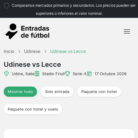
Comparamos mercados primarios y secundarios. Los precios pueden ser
superiores o inferiores al valor nominal.
Inicio
Inicio
Udinese
Udinese vs Lecce
Equipos
Udinese vs Lecce
Ligas
Udine, Italia
Stadio Friuli
Serie A
17 Octubre 2026
Agencias de viajes
Mostrar todo
Solo entrada
Paquete con hotel
Paquete con hotel y vuelo