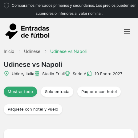
Comparamos mercados primarios y secundarios. Los precios pueden ser
superiores o inferiores al valor nominal.
Inicio
Inicio
Udinese
Udinese vs Napoli
Equipos
Udinese vs Napoli
Ligas
Udine, Italia
Stadio Friuli
Serie A
10 Enero 2027
Agencias de viajes
Mostrar todo
Solo entrada
Paquete con hotel
Paquete con hotel y vuelo