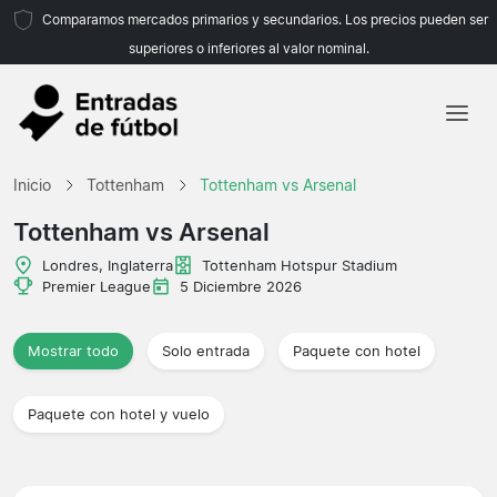
Comparamos mercados primarios y secundarios. Los precios pueden ser
superiores o inferiores al valor nominal.
Inicio
Inicio
Tottenham
Tottenham vs Arsenal
Equipos
Tottenham vs Arsenal
Ligas
Londres, Inglaterra
Tottenham Hotspur Stadium
Premier League
5 Diciembre 2026
Agencias de viajes
Mostrar todo
Solo entrada
Paquete con hotel
Paquete con hotel y vuelo