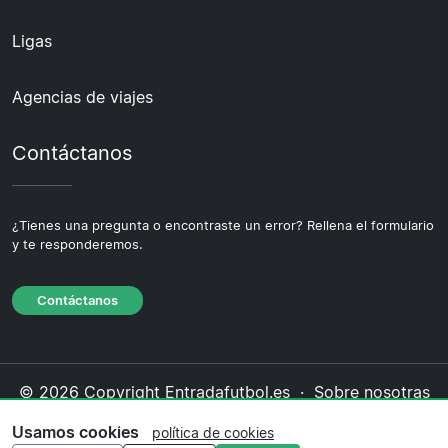
Ligas
Agencias de viajes
Contáctanos
¿Tienes una pregunta o encontraste un error? Rellena el formulario
y te responderemos.
Contáctanos
© 2026 Copyright Entradafutbol.es ·
Sobre nosotras
·
Contáctanos
·
Política de privacidad
·
Política de
Usamos cookies
política de cookies
cookies
·
Política editorial