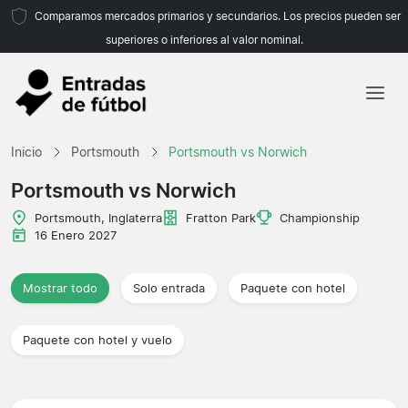
Comparamos mercados primarios y secundarios. Los precios pueden ser
superiores o inferiores al valor nominal.
Inicio
Inicio
Portsmouth
Portsmouth vs Norwich
Equipos
Portsmouth vs Norwich
Ligas
Portsmouth, Inglaterra
Fratton Park
Championship
16 Enero 2027
Agencias de viajes
Mostrar todo
Solo entrada
Paquete con hotel
Paquete con hotel y vuelo