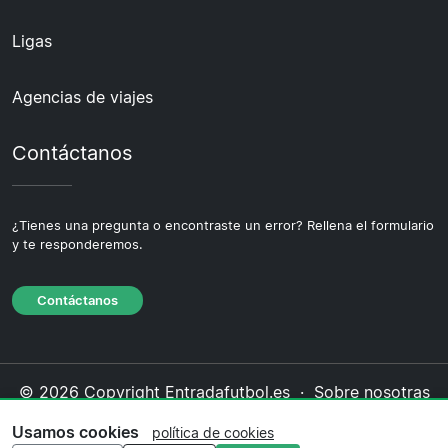
Ligas
Agencias de viajes
Contáctanos
¿Tienes una pregunta o encontraste un error? Rellena el formulario
y te responderemos.
Contáctanos
© 2026 Copyright Entradafutbol.es ·
Sobre nosotras
·
Contáctanos
·
Política de privacidad
·
Política de
Usamos cookies
política de cookies
cookies
·
Política editorial