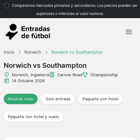
Comparamos mercados primarios y secundarios. Los precios pueden ser
superiores o inferiores al valor nominal.
Inicio
Inicio
Norwich
Norwich vs Southampton
Equipos
Norwich vs Southampton
Ligas
Norwich, Inglaterra
Carrow Road
Championship
14 Octubre 2026
Agencias de viajes
Mostrar todo
Solo entrada
Paquete con hotel
Paquete con hotel y vuelo