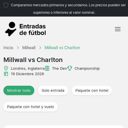
Comparamos mercados primarios y secundarios. Los precios pueden ser
superiores o inferiores al valor nominal.
Inicio
Inicio
Millwall
Millwall vs Charlton
Equipos
Millwall vs Charlton
Ligas
Londres, Inglaterra
The Den
Championship
19 Diciembre 2026
Agencias de viajes
Mostrar todo
Solo entrada
Paquete con hotel
Paquete con hotel y vuelo