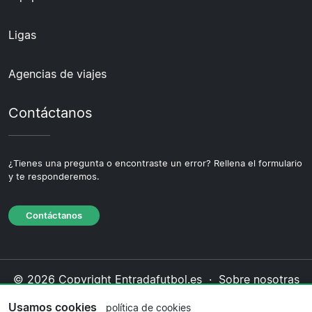
Ligas
Agencias de viajes
Contáctanos
¿Tienes una pregunta o encontraste un error? Rellena el formulario
y te responderemos.
Contáctanos
© 2026 Copyright Entradafutbol.es ·
Sobre nosotras
·
Contáctanos
·
Política de privacidad
·
Política de
Usamos cookies
política de cookies