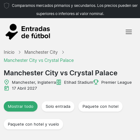
Comparamos mercados primarios y secundarios. Los precios pueden ser
superiores o inferiores al valor nominal.
Inicio
Inicio
Manchester City
Equipos
Manchester City vs Crystal Palace
Ligas
Manchester City vs Crystal Palace
Agencias de viajes
Manchester, Inglaterra
Etihad Stadium
Premier League
17 Abril 2027
Mostrar todo
Solo entrada
Paquete con hotel
Paquete con hotel y vuelo