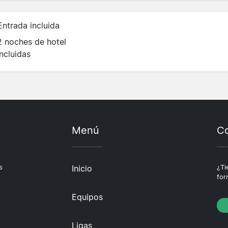
Entrada incluida
2 noches de hotel
incluidas
Menú
Co
s
Inicio
¿Ti
for
Equipos
Ligas