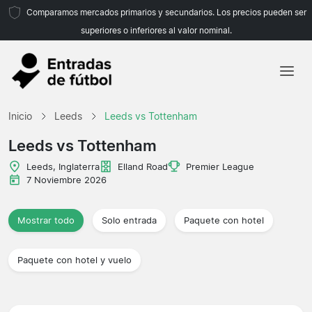
Comparamos mercados primarios y secundarios. Los precios pueden ser
superiores o inferiores al valor nominal.
Inicio
Inicio
Leeds
Leeds vs Tottenham
Equipos
Leeds vs Tottenham
Ligas
Leeds, Inglaterra
Elland Road
Premier League
7 Noviembre 2026
Agencias de viajes
Mostrar todo
Solo entrada
Paquete con hotel
Paquete con hotel y vuelo