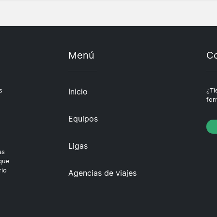
Menú
Co
s
Inicio
¿Ti
for
Equipos
Ligas
as
 que
rio
Agencias de viajes