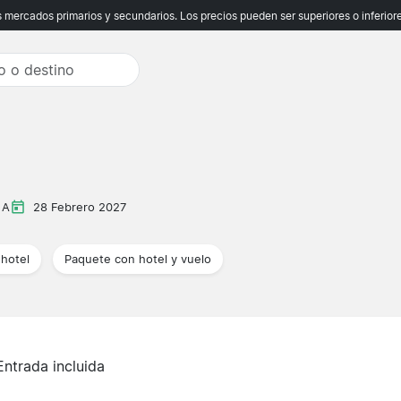
ercados primarios y secundarios. Los precios pueden ser superiores o inferiores
 A
28 Febrero 2027
hotel
Paquete con hotel y vuelo
Entrada incluida