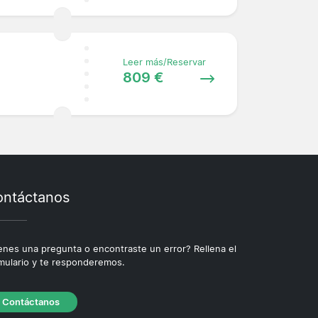
Leer más/Reservar
809 €
ntáctanos
enes una pregunta o encontraste un error? Rellena el
mulario y te responderemos.
Contáctanos