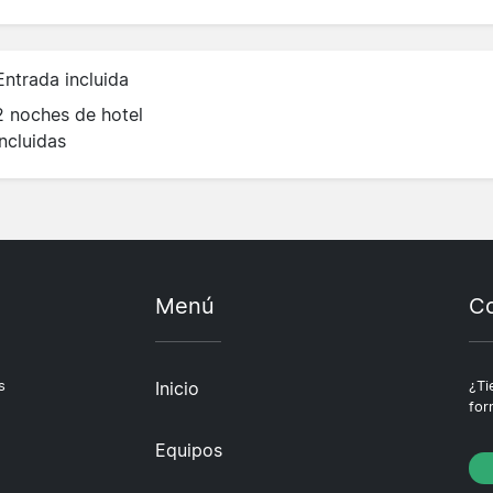
Entrada incluida
2 noches de hotel
incluidas
Menú
Co
s
Inicio
¿Ti
for
Equipos