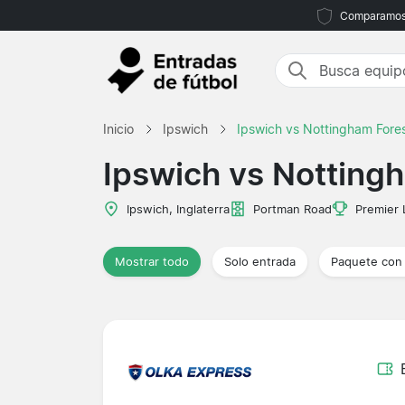
Comparamos m
Inicio
Ipswich
Ipswich vs Nottingham Fore
Ipswich vs Notting
Ipswich, Inglaterra
Portman Road
Premier
Mostrar todo
Solo entrada
Paquete con 