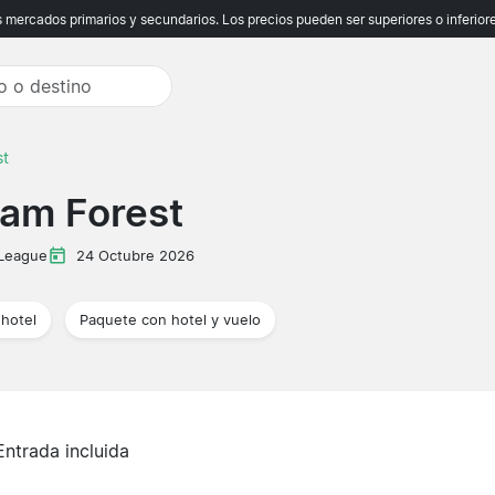
ercados primarios y secundarios. Los precios pueden ser superiores o inferiores
st
ham Forest
 League
24 Octubre 2026
hotel
Paquete con hotel y vuelo
Entrada incluida