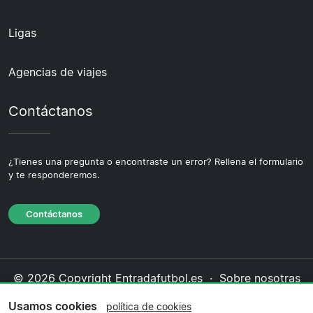
Ligas
Agencias de viajes
Contáctanos
¿Tienes una pregunta o encontraste un error? Rellena el formulario
y te responderemos.
Contáctanos
© 2026 Copyright Entradafutbol.es ·
Sobre nosotras
·
Contáctanos
·
Política de privacidad
·
Política de
Usamos cookies
política de cookies
cookies
·
Política editorial