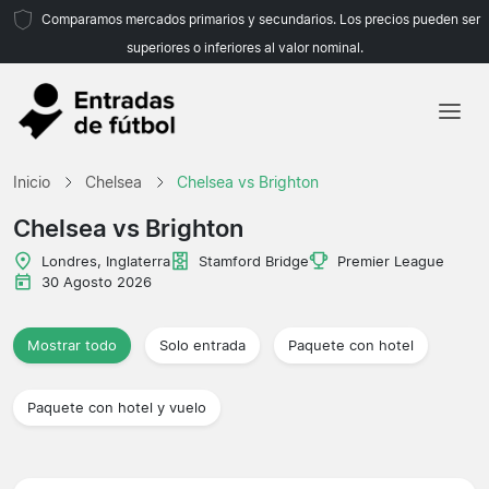
Comparamos mercados primarios y secundarios. Los precios pueden ser
superiores o inferiores al valor nominal.
Inicio
Inicio
Chelsea
Chelsea vs Brighton
Equipos
Chelsea vs Brighton
Ligas
Londres, Inglaterra
Stamford Bridge
Premier League
30 Agosto 2026
Agencias de viajes
Mostrar todo
Solo entrada
Paquete con hotel
Paquete con hotel y vuelo