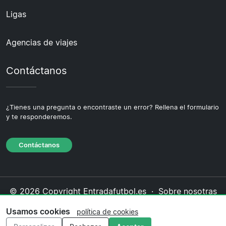
Ligas
Agencias de viajes
Contáctanos
¿Tienes una pregunta o encontraste un error? Rellena el formulario
y te responderemos.
Contáctanos
© 2026 Copyright Entradafutbol.es ·
Sobre nosotras
·
Contáctanos
·
Política de privacidad
·
Política de
Usamos cookies
política de cookies
cookies
·
Política editorial