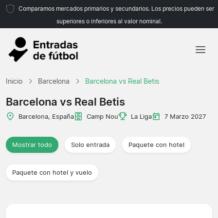
Comparamos mercados primarios y secundarios. Los precios pueden ser
superiores o inferiores al valor nominal.
Inicio
Inicio
Barcelona
Barcelona vs Real Betis
Equipos
Barcelona vs Real Betis
Ligas
Barcelona, España
Camp Nou
La Liga
7 Marzo 2027
Agencias de viajes
Mostrar todo
Solo entrada
Paquete con hotel
Paquete con hotel y vuelo