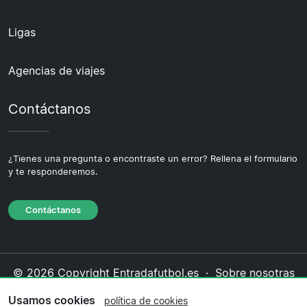
Ligas
Agencias de viajes
Contáctanos
¿Tienes una pregunta o encontraste un error? Rellena el formulario
y te responderemos.
Contáctanos
© 2026 Copyright Entradafutbol.es ·
Sobre nosotras
·
Contáctanos
·
Política de privacidad
·
Política de
Usamos cookies
política de cookies
cookies
·
Política editorial