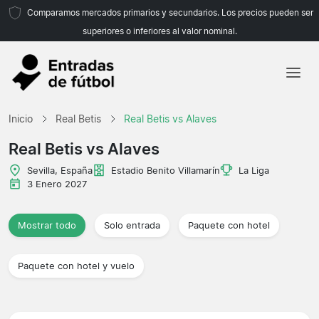
Comparamos mercados primarios y secundarios. Los precios pueden ser
superiores o inferiores al valor nominal.
Inicio
Inicio
Real Betis
Real Betis vs Alaves
Equipos
Real Betis vs Alaves
Ligas
Sevilla, España
Estadio Benito Villamarín
La Liga
3 Enero 2027
Agencias de viajes
Mostrar todo
Solo entrada
Paquete con hotel
Paquete con hotel y vuelo