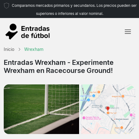
Comparamos mercados primarios y secundarios. Los precios pueden ser
superiores o inferiores al valor nominal.
Inicio
Inicio
Wrexham
Equipos
Entradas Wrexham
- Experimente
Wrexham en Racecourse Ground!
Ligas
Agencias de viajes