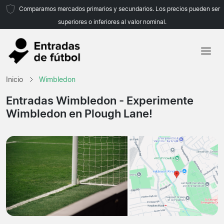
Comparamos mercados primarios y secundarios. Los precios pueden ser
superiores o inferiores al valor nominal.
Inicio
Inicio
Wimbledon
Equipos
Entradas Wimbledon
- Experimente
Wimbledon en Plough Lane!
Ligas
Agencias de viajes