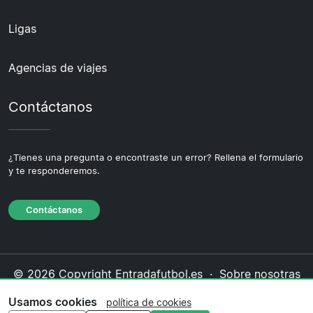
Ligas
Agencias de viajes
Contáctanos
¿Tienes una pregunta o encontraste un error? Rellena el formulario
y te responderemos.
Contáctanos
© 2026 Copyright Entradafutbol.es ·
Sobre nosotras
·
Contáctanos
·
Política de privacidad
·
Política de
Usamos cookies
política de cookies
cookies
·
Política editorial