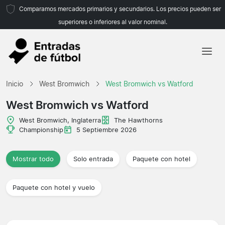
Comparamos mercados primarios y secundarios. Los precios pueden ser
superiores o inferiores al valor nominal.
Inicio
Inicio
West Bromwich
West Bromwich vs Watford
Equipos
West Bromwich vs Watford
Ligas
West Bromwich, Inglaterra
The Hawthorns
Championship
5 Septiembre 2026
Agencias de viajes
Mostrar todo
Solo entrada
Paquete con hotel
Paquete con hotel y vuelo