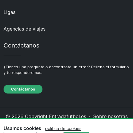
Ligas
Agencias de viajes
Contáctanos
¿Tienes una pregunta o encontraste un error? Rellena el formulario
y te responderemos.
Contáctanos
© 2026 Copyright Entradafutbol.es ·
Sobre nosotras
·
Contáctanos
·
Política de privacidad
·
Política de
Usamos cookies
política de cookies
cookies
·
Política editorial