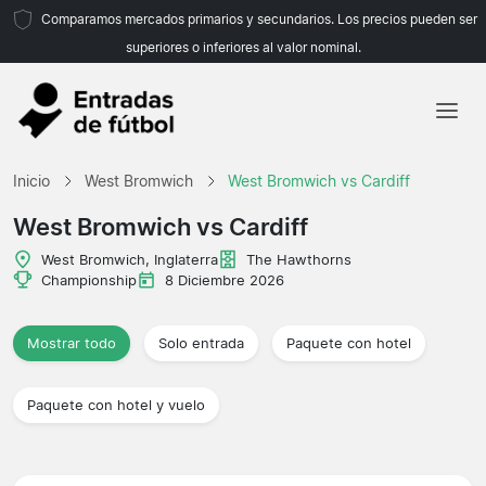
Comparamos mercados primarios y secundarios. Los precios pueden ser
superiores o inferiores al valor nominal.
Inicio
Inicio
West Bromwich
West Bromwich vs Cardiff
Equipos
West Bromwich vs Cardiff
Ligas
West Bromwich, Inglaterra
The Hawthorns
Championship
8 Diciembre 2026
Agencias de viajes
Mostrar todo
Solo entrada
Paquete con hotel
Paquete con hotel y vuelo