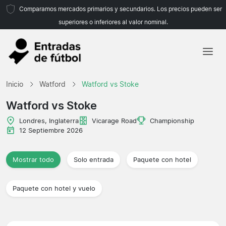
Comparamos mercados primarios y secundarios. Los precios pueden ser
superiores o inferiores al valor nominal.
Inicio
Inicio
Watford
Watford vs Stoke
Equipos
Watford vs Stoke
Ligas
Londres, Inglaterra
Vicarage Road
Championship
12 Septiembre 2026
Agencias de viajes
Mostrar todo
Solo entrada
Paquete con hotel
Paquete con hotel y vuelo