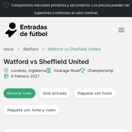
Comparamos mercados primarios y secundarios. Los precios pueden ser
superiores o inferiores al valor nominal.
Inicio
Inicio
Watford
Watford vs Sheffield United
Equipos
Watford vs Sheffield United
Ligas
Londres, Inglaterra
Vicarage Road
Championship
6 Febrero 2027
Agencias de viajes
Mostrar todo
Solo entrada
Paquete con hotel
Paquete con hotel y vuelo