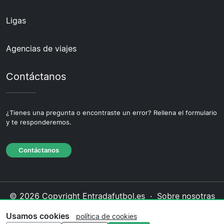
Ligas
Agencias de viajes
Contáctanos
¿Tienes una pregunta o encontraste un error? Rellena el formulario
y te responderemos.
Contáctanos
© 2026 Copyright Entradafutbol.es ·
Sobre nosotras
·
Contáctanos
·
Política de privacidad
·
Política de
Usamos cookies
política de cookies
cookies
·
Política editorial