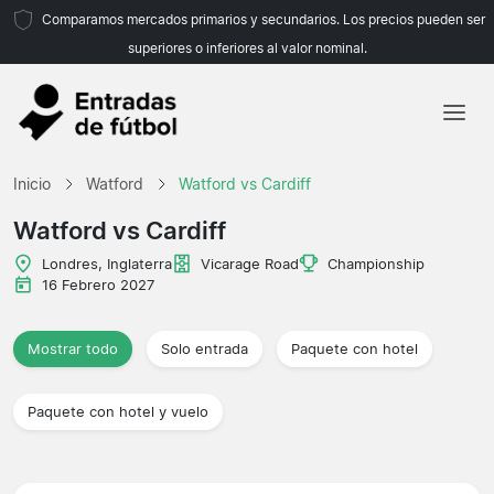
Comparamos mercados primarios y secundarios. Los precios pueden ser
superiores o inferiores al valor nominal.
Inicio
Inicio
Watford
Watford vs Cardiff
Equipos
Watford vs Cardiff
Ligas
Londres, Inglaterra
Vicarage Road
Championship
16 Febrero 2027
Agencias de viajes
Mostrar todo
Solo entrada
Paquete con hotel
Paquete con hotel y vuelo