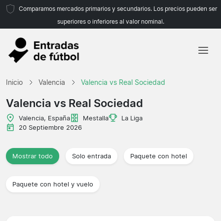
Comparamos mercados primarios y secundarios. Los precios pueden ser
superiores o inferiores al valor nominal.
Inicio
Inicio
Valencia
Valencia vs Real Sociedad
Equipos
Valencia vs Real Sociedad
Ligas
Valencia, España
Mestalla
La Liga
20 Septiembre 2026
Agencias de viajes
Mostrar todo
Solo entrada
Paquete con hotel
Paquete con hotel y vuelo