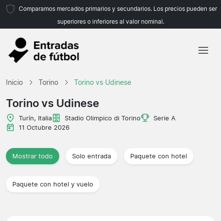
Comparamos mercados primarios y secundarios. Los precios pueden ser
superiores o inferiores al valor nominal.
Inicio
Inicio
Torino
Torino vs Udinese
Equipos
Torino vs Udinese
Ligas
Turín, Italia
Stadio Olimpico di Torino
Serie A
11 Octubre 2026
Agencias de viajes
Mostrar todo
Solo entrada
Paquete con hotel
Paquete con hotel y vuelo