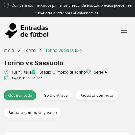
Comparamos mercados primarios y secundarios. Los precios pueden ser
superiores o inferiores al valor nominal.
Inicio
Inicio
Torino
Torino vs Sassuolo
Equipos
Torino vs Sassuolo
Ligas
Turín, Italia
Stadio Olimpico di Torino
Serie A
14 Febrero 2027
Agencias de viajes
Mostrar todo
Solo entrada
Paquete con hotel
Paquete con hotel y vuelo