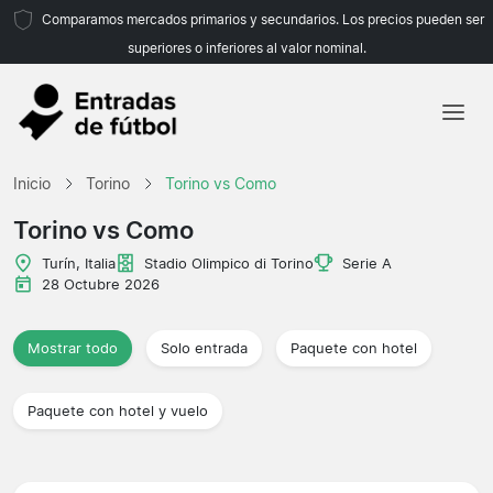
Comparamos mercados primarios y secundarios. Los precios pueden ser
superiores o inferiores al valor nominal.
Inicio
Inicio
Torino
Torino vs Como
Equipos
Torino vs Como
Ligas
Turín, Italia
Stadio Olimpico di Torino
Serie A
28 Octubre 2026
Agencias de viajes
Mostrar todo
Solo entrada
Paquete con hotel
Paquete con hotel y vuelo