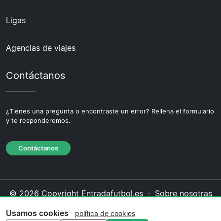
Ligas
Agencias de viajes
Contáctanos
¿Tienes una pregunta o encontraste un error? Rellena el formulario
y te responderemos.
Contáctanos
© 2026 Copyright Entradafutbol.es ·
Sobre nosotras
·
Contáctanos
·
Política de privacidad
·
Política de
Usamos cookies
política de cookies
cookies
·
Política editorial