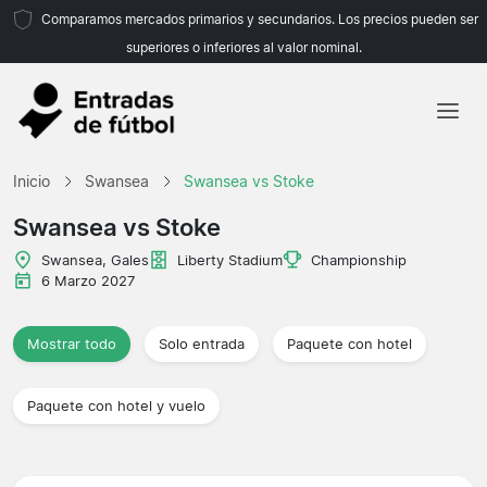
Comparamos mercados primarios y secundarios. Los precios pueden ser
superiores o inferiores al valor nominal.
Inicio
Inicio
Swansea
Swansea vs Stoke
Equipos
Swansea vs Stoke
Ligas
Swansea, Gales
Liberty Stadium
Championship
6 Marzo 2027
Agencias de viajes
Mostrar todo
Solo entrada
Paquete con hotel
Paquete con hotel y vuelo