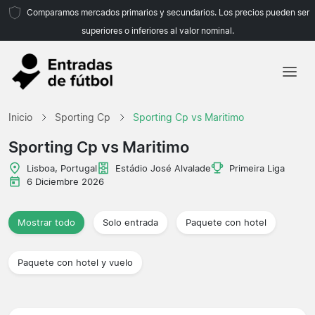
Comparamos mercados primarios y secundarios. Los precios pueden ser
superiores o inferiores al valor nominal.
Inicio
Inicio
Sporting Cp
Sporting Cp vs Maritimo
Equipos
Sporting Cp vs Maritimo
Ligas
Lisboa, Portugal
Estádio José Alvalade
Primeira Liga
6 Diciembre 2026
Agencias de viajes
Mostrar todo
Solo entrada
Paquete con hotel
Paquete con hotel y vuelo