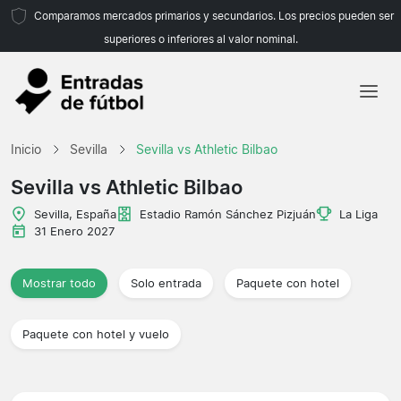
Comparamos mercados primarios y secundarios. Los precios pueden ser
superiores o inferiores al valor nominal.
Inicio
Inicio
Sevilla
Sevilla vs Athletic Bilbao
Equipos
Sevilla vs Athletic Bilbao
Ligas
Sevilla, España
Estadio Ramón Sánchez Pizjuán
La Liga
31 Enero 2027
Agencias de viajes
Mostrar todo
Solo entrada
Paquete con hotel
Paquete con hotel y vuelo