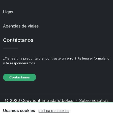
Ligas
Agencias de viajes
Contáctanos
¿Tienes una pregunta o encontraste un error? Rellena el formulario
y te responderemos.
Contáctanos
© 2026 Copyright Entradafutbol.es ·
Sobre nosotras
·
Contáctanos
·
Política de privacidad
·
Política de
Usamos cookies
política de cookies
cookies
·
Política editorial