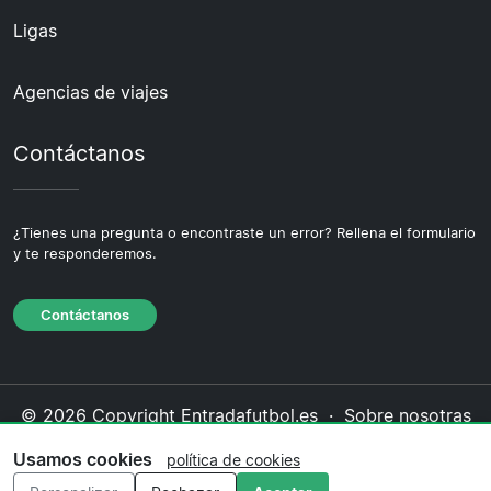
Ligas
Agencias de viajes
Contáctanos
¿Tienes una pregunta o encontraste un error? Rellena el formulario
y te responderemos.
Contáctanos
© 2026 Copyright Entradafutbol.es ·
Sobre nosotras
·
Contáctanos
·
Política de privacidad
·
Política de
Usamos cookies
política de cookies
cookies
·
Política editorial