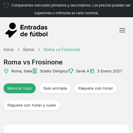
Comparamos mercados primarios y secundarios. Los precios pueden ser
superiores o inferiores al valor nominal.
Inicio
Inicio
Roma
Roma vs Frosinone
Equipos
Roma vs Frosinone
Ligas
Roma, Italia
Stadio Olimpico
Serie A
3 Enero 2027
Agencias de viajes
Mostrar todo
Solo entrada
Paquete con hotel
Paquete con hotel y vuelo