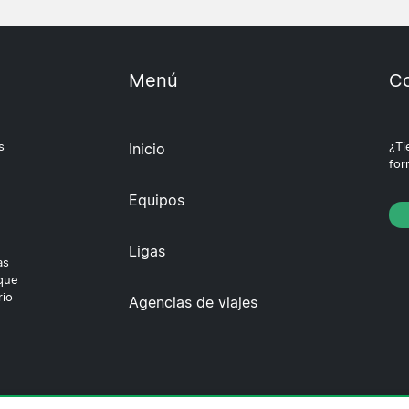
Menú
Co
s
Inicio
¿Ti
for
Equipos
Ligas
as
 que
rio
Agencias de viajes