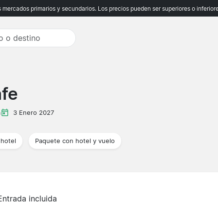
ercados primarios y secundarios. Los precios pueden ser superiores o inferiores
afe
a
3 Enero 2027
hotel
Paquete con hotel y vuelo
Entrada incluida