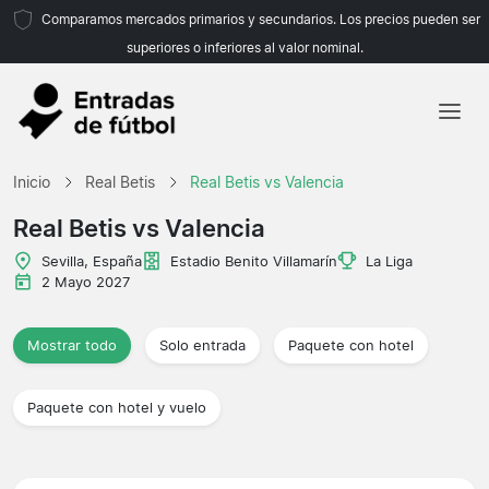
Comparamos mercados primarios y secundarios. Los precios pueden ser
superiores o inferiores al valor nominal.
Inicio
Inicio
Real Betis
Real Betis vs Valencia
Equipos
Real Betis vs Valencia
Ligas
Sevilla, España
Estadio Benito Villamarín
La Liga
2 Mayo 2027
Agencias de viajes
Mostrar todo
Solo entrada
Paquete con hotel
Paquete con hotel y vuelo