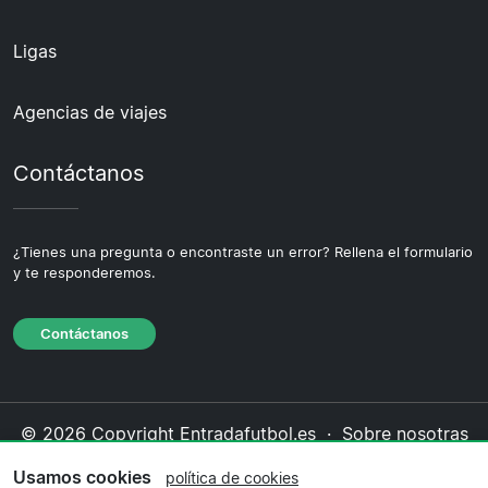
Ligas
Agencias de viajes
Contáctanos
¿Tienes una pregunta o encontraste un error? Rellena el formulario
y te responderemos.
Contáctanos
© 2026 Copyright Entradafutbol.es ·
Sobre nosotras
·
Contáctanos
·
Política de privacidad
·
Política de
Usamos cookies
política de cookies
cookies
·
Política editorial