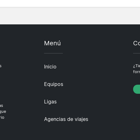
Menú
Co
s
Inicio
¿Ti
for
Equipos
Ligas
as
 que
rio
Agencias de viajes