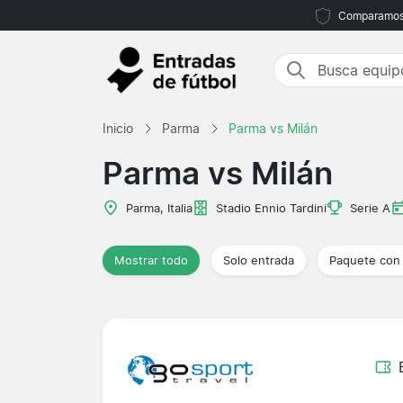
Comparamos m
Inicio
Parma
Parma vs Milán
Parma vs Milán
Parma, Italia
Stadio Ennio Tardini
Serie A
Mostrar todo
Solo entrada
Paquete con 