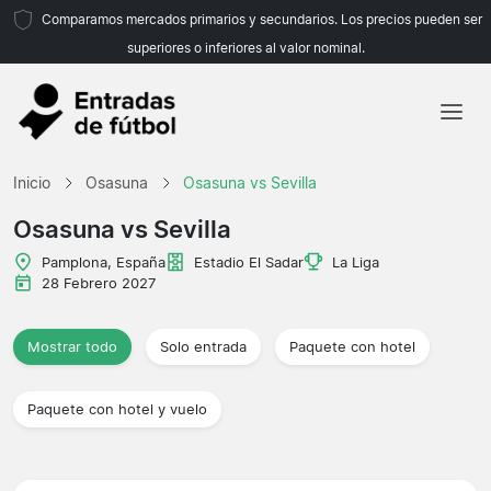
Comparamos mercados primarios y secundarios. Los precios pueden ser
superiores o inferiores al valor nominal.
Inicio
Inicio
Osasuna
Osasuna vs Sevilla
Equipos
Osasuna vs Sevilla
Ligas
Pamplona, España
Estadio El Sadar
La Liga
28 Febrero 2027
Agencias de viajes
Mostrar todo
Solo entrada
Paquete con hotel
Paquete con hotel y vuelo