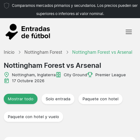
Comparamos mercados primarios y secundarios. Los precios pueden ser
superiores o inferiores al valor nominal.
Inicio
Inicio
Nottingham Forest
Nottingham Forest vs Arsenal
Equipos
Nottingham Forest vs Arsenal
Ligas
Nottingham, Inglaterra
City Ground
Premier League
17 Octubre 2026
Agencias de viajes
Mostrar todo
Solo entrada
Paquete con hotel
Paquete con hotel y vuelo