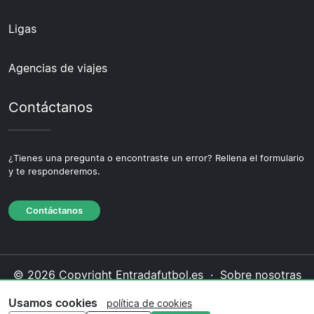
Ligas
Agencias de viajes
Contáctanos
¿Tienes una pregunta o encontraste un error? Rellena el formulario
y te responderemos.
Contáctanos
© 2026 Copyright Entradafutbol.es ·
Sobre nosotras
·
Contáctanos
·
Política de privacidad
·
Política de
Usamos cookies
política de cookies
cookies
·
Política editorial