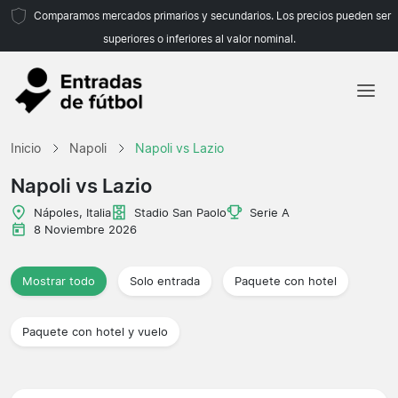
Comparamos mercados primarios y secundarios. Los precios pueden ser
superiores o inferiores al valor nominal.
Inicio
Inicio
Napoli
Napoli vs Lazio
Equipos
Napoli vs Lazio
Ligas
Nápoles, Italia
Stadio San Paolo
Serie A
8 Noviembre 2026
Agencias de viajes
Mostrar todo
Solo entrada
Paquete con hotel
Paquete con hotel y vuelo