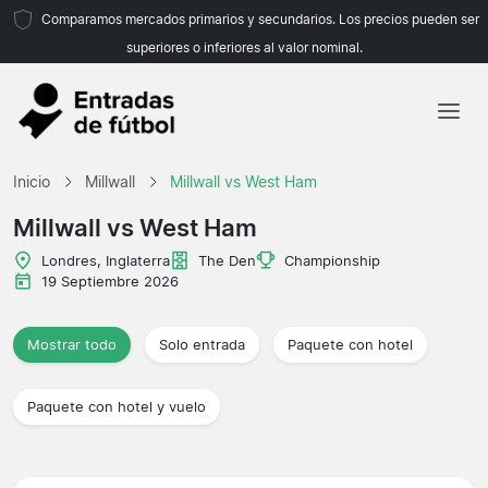
Comparamos mercados primarios y secundarios. Los precios pueden ser
superiores o inferiores al valor nominal.
Inicio
Inicio
Millwall
Millwall vs West Ham
Equipos
Millwall vs West Ham
Ligas
Londres, Inglaterra
The Den
Championship
19 Septiembre 2026
Agencias de viajes
Mostrar todo
Solo entrada
Paquete con hotel
Paquete con hotel y vuelo