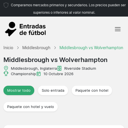
Comparamos mercados primarios y secundarios. Los precios pueden ser
superiores o inferiores al valor nominal.
Inicio
Inicio
Middlesbrough
Middlesbrough vs Wolverhampton
Equipos
Middlesbrough vs Wolverhampton
Ligas
Middlesbrough, Inglaterra
Riverside Stadium
Championship
10 Octubre 2026
Agencias de viajes
Mostrar todo
Solo entrada
Paquete con hotel
Paquete con hotel y vuelo