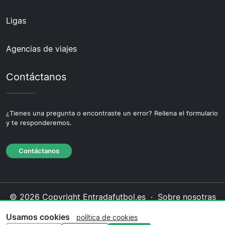
Ligas
Agencias de viajes
Contáctanos
¿Tienes una pregunta o encontraste un error? Rellena el formulario
y te responderemos.
Contáctanos
© 2026 Copyright Entradafutbol.es ·
Sobre nosotras
·
Contáctanos
·
Política de privacidad
·
Política de
Usamos cookies
política de cookies
cookies
·
Política editorial