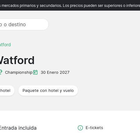
ercados primarios y secundarios. Los precios pueden ser superiores o inferiores
tford
atford
Championship
30 Enero 2027
hotel
Paquete con hotel y vuelo
Entrada incluida
E-tickets