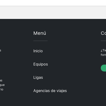
Menú
Co
s
Inicio
¿Ti
for
Equipos
Ligas
as
 que
rio
Agencias de viajes