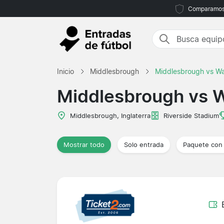
Comparamos m
Inicio
Middlesbrough
Middlesbrough vs Wa
Middlesbrough vs W
Middlesbrough, Inglaterra
Riverside Stadium
Mostrar todo
Solo entrada
Paquete con 